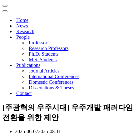
Navigation
Menu
Navigation
Menu
Home
News
Research
People
Professor
Research Professors
Ph.D. Students
M.S. Students
Publications
Journal Articles
International Conferences
Domestic Conferences
Dissertations & Theses
Contact
[주광혁의 우주시대] 우주개발 패러다임
전환을 위한 제안
2025-06-07
2025-08-11