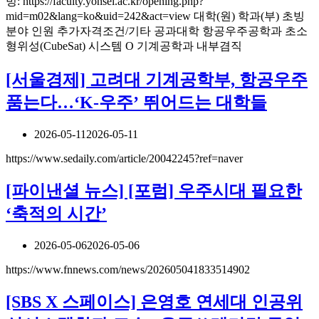
빙: https://faculty.yonsei.ac.kr/opening.php?
mid=m02&lang=ko&uid=242&act=view 대학(원) 학과(부) 초빙
분야 인원 추가자격조건/기타 공과대학 항공우주공학과 초소
형위성(CubeSat) 시스템 O 기계공학과 내부겸직
[서울경제] 고려대 기계공학부, 항공우주
품는다…‘K-우주’ 뛰어드는 대학들
2026-05-11
2026-05-11
https://www.sedaily.com/article/20042245?ref=naver
[파이낸셜 뉴스] [포럼] 우주시대 필요한
‘축적의 시간’
2026-05-06
2026-05-06
https://www.fnnews.com/news/202605041833514902
[SBS X 스페이스] 은영호 연세대 인공위