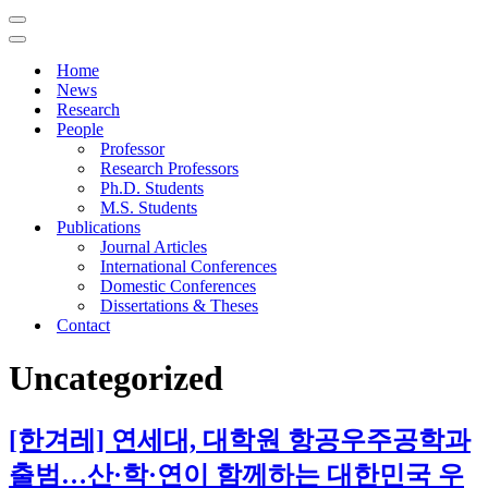
Navigation
Menu
Navigation
Menu
Home
News
Research
People
Professor
Research Professors
Ph.D. Students
M.S. Students
Publications
Journal Articles
International Conferences
Domestic Conferences
Dissertations & Theses
Contact
Uncategorized
[한겨레] 연세대, 대학원 항공우주공학과
출범…산·학·연이 함께하는 대한민국 우