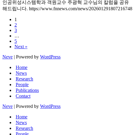
인공위성시스템학과 객원교수 주광혁 교수님의 칼럼을 공유
해드립니다. https://www.fnnews.com/news/202601291807216748
1
2
3
…
5
Next »
Neve
| Powered by
WordPress
Home
News
Research
People
Publications
Contact
Neve
| Powered by
WordPress
Home
News
Research
People