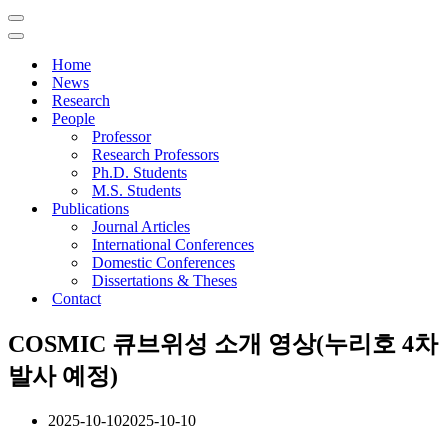
Navigation
Menu
Navigation
Menu
Home
News
Research
People
Professor
Research Professors
Ph.D. Students
M.S. Students
Publications
Journal Articles
International Conferences
Domestic Conferences
Dissertations & Theses
Contact
COSMIC 큐브위성 소개 영상(누리호 4차
발사 예정)
2025-10-10
2025-10-10